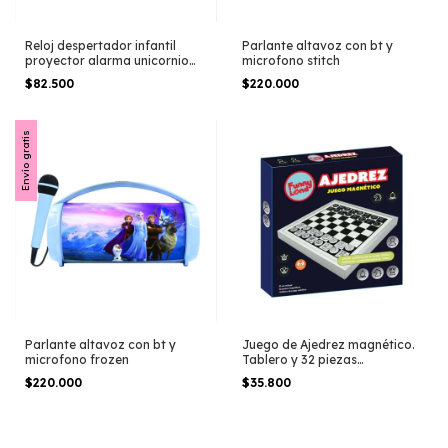
Reloj despertador infantil
Parlante altavoz con bt y
proyector alarma unicornio
microfono stitch
cresko
$82.500
$220.000
Envío gratis
Parlante altavoz con bt y
Juego de Ajedrez magnético.
microfono frozen
Tablero y 32 piezas
magneticas
$220.000
$35.800