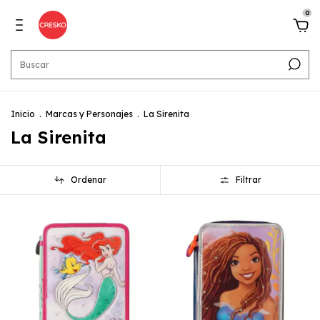
0
Inicio
.
Marcas y Personajes
.
La Sirenita
La Sirenita
Ordenar
Filtrar