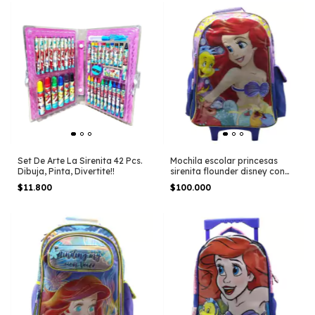
Set De Arte La Sirenita 42 Pcs.
Mochila escolar princesas
Dibuja, Pinta, Divertite!!
sirenita flounder disney con
carro
$11.800
$100.000