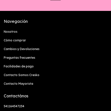
Navegación
Nosotros
Cómo comprar
Cambios y Devoluciones
Preguntas frecuentes
Facilidades de pago
Contacto Somos Cresko
Contacto Mayorista
Contactános
541164547234