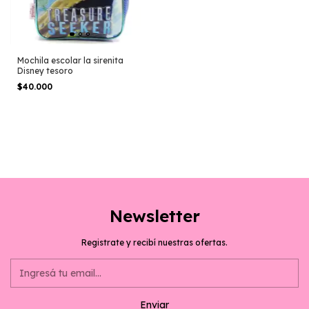
Mochila escolar la sirenita
Disney tesoro
$40.000
Newsletter
Registrate y recibí nuestras ofertas.