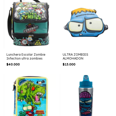
Lunchera Escolar Zombie
ULTRA ZOMBIES
Infection ultra zombies
ALMOHADON
$40.000
$13.000