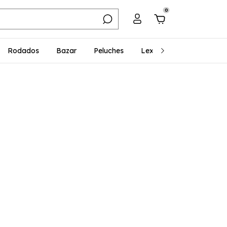
0
Rodados
Bazar
Peluches
Lexibook
Regalería