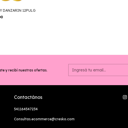
Y DANZARIN 12PULG
00
te y recibí nuestras ofertas.
Contactános
541164547234
Consultas.ecommerce@cresko.com