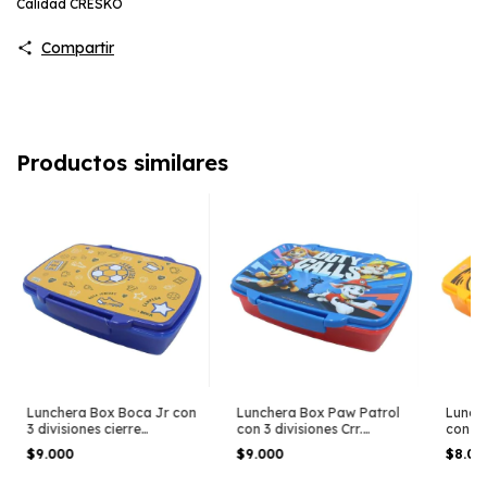
Calidad CRESKO
Compartir
Productos similares
Lunchera Box Boca Jr con
Lunchera Box Paw Patrol
Lunche
3 divisiones cierre
con 3 divisiones Crr.
con 3 
Hermetico 1000ml.
Hermetico 1000ml
Herme
$9.000
$9.000
$8.0