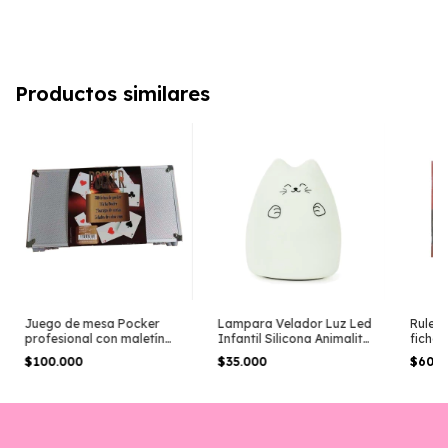
Productos similares
Juego de mesa Pocker
Lampara Velador Luz Led
Ruleta
profesional con maletín
Infantil Silicona Animalito
fichas
300 piezas
Gatito
$100.000
$35.000
$60.