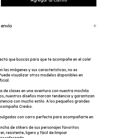
 envío
fecta que buscas para que te acompañe en el cole!
ran las imágenes y sus características, no es
Puede visualizar otros modelos disponibles en
icial.
ía de clases en una aventura con nuestra mochila
ños, nuestros diseños marcan tendencia y garantizan
stencia con mucho estilo. A los pequeños grandes
 acompaña Cresko.
pulgadas con carro perfecta para acompañarte en
ancha de stikers de sus personajes favoritos
er, resistente, ligero y fácil de limpiar
erre reforzado