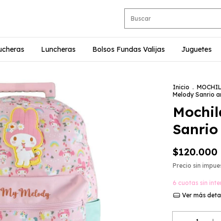
ucheras
Luncheras
Bolsos Fundas Valijas
Juguetes
Inicio
.
MOCHI
Melody Sanrio a
Mochil
Sanrio
$120.000
Precio sin impu
6
cuotas sin int
Ver más deta