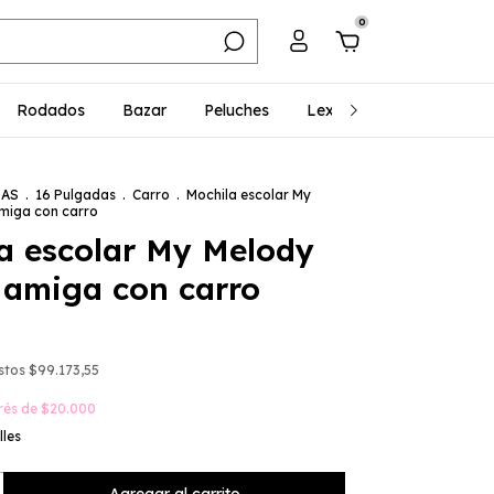
0
Rodados
Bazar
Peluches
Lexibook
Regalería
LAS
.
16 Pulgadas
.
Carro
.
Mochila escolar My
miga con carro
a escolar My Melody
 amiga con carro
estos
$99.173,55
erés de
$20.000
lles