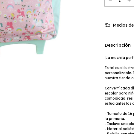
Medios de
Descripción
¡La mochila per
Es tal cual ilust
personalizable. 
nuestra tienda of
Convertí cada d
escolar para ni
comodidad, resi
estudiantes los
- Tamaño de 16 
la primaria.
- Incluye una pl
- Material poliést
- Bolsillo con ci