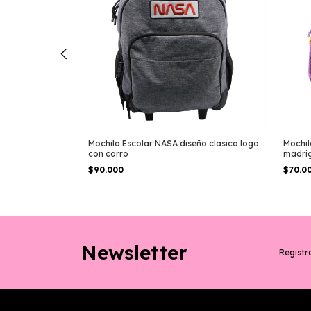
rs te llevo en
Mochila Escolar NASA diseño clasico logo
Mochil
con carro
madrig
$90.000
$70.0
Newsletter
Registra