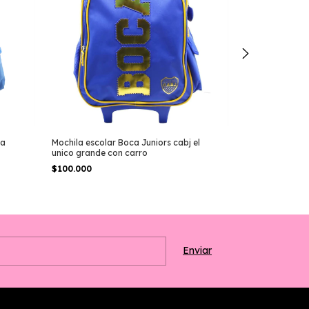
ra
Mochila escolar Boca Juniors cabj el
Mochila Escola
unico grande con carro
$60.000
$100.000