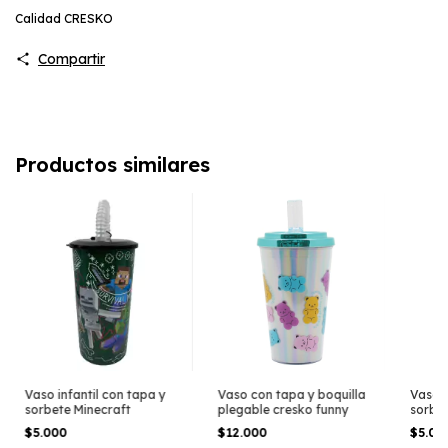
Calidad CRESKO
Compartir
Productos similares
Vaso infantil con tapa y
Vaso con tapa y boquilla
Vaso i
sorbete Minecraft
plegable cresko funny
sorbet
justici
$5.000
$12.000
$5.0