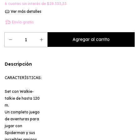
6
cuotas sin interés de
$28.333,33
Ver más detalles
Envío gratis
Descripción
CARACTERÍSTICAS:
Set con Walkie-
talkie de hasta 120
m.
Un completo juego
de aventuras para
jugar con
Spiderman y sus
increíbles amigos