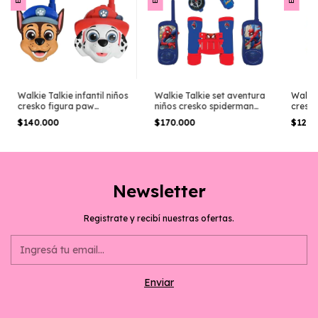
Walkie Talkie infantil niños
Walkie Talkie set aventura
Walkie
cresko figura paw
niños cresko spiderman
cresk
pawtrol
marvel
$140.000
$170.000
$120.
Newsletter
Registrate y recibí nuestras ofertas.