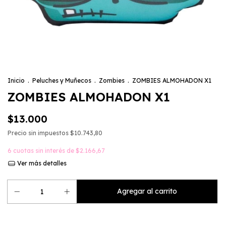
Inicio
.
Peluches y Muñecos
.
Zombies
.
ZOMBIES ALMOHADON X1
ZOMBIES ALMOHADON X1
$13.000
Precio sin impuestos
$10.743,80
6
cuotas sin interés de
$2.166,67
Ver más detalles