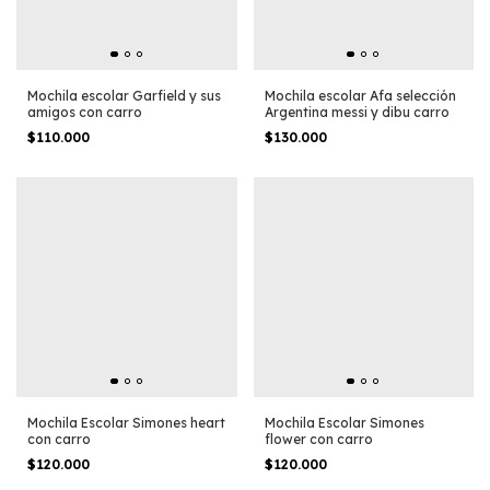
Mochila escolar Garfield y sus
Mochila escolar Afa selección
amigos con carro
Argentina messi y dibu carro
$110.000
$130.000
Mochila Escolar Simones heart
Mochila Escolar Simones
con carro
flower con carro
$120.000
$120.000