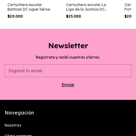
Cartuchera escolar
Cartuchera escolar La
Cartuc
Batman DC super héroe
Liga de la Justicia DC
Potte
super héroes
$20.000
$25.000
$20.
Newsletter
Registrate y recibí nuestras ofertas.
Navegación
Nosotros
Cómo comprar